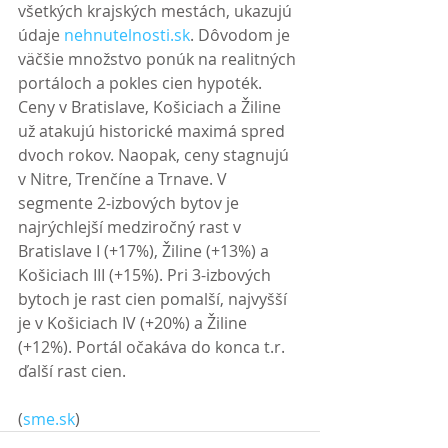
všetkých krajských mestách, ukazujú 
údaje 
nehnutelnosti.sk
. Dôvodom je 
väčšie množstvo ponúk na realitných 
portáloch a pokles cien hypoték. 
Ceny v Bratislave, Košiciach a Žiline 
už atakujú historické maximá spred 
dvoch rokov. Naopak, ceny stagnujú 
v Nitre, Trenčíne a Trnave. V 
segmente 2-izbových bytov je 
najrýchlejší medziročný rast v 
Bratislave I (+17%), Žiline (+13%) a 
Košiciach III (+15%). Pri 3-izbových 
bytoch je rast cien pomalší, najvyšší 
je v Košiciach IV (+20%) a Žiline 
(+12%). Portál očakáva do konca t.r. 
ďalší rast cien. 
(
sme.sk
)