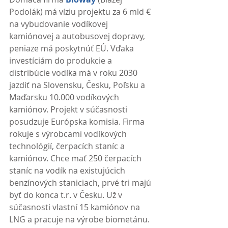
Podolák) má víziu projektu za 6 mld € 
na vybudovanie vodíkovej 
kamiónovej a autobusovej dopravy, 
peniaze má poskytnúť EÚ. Vďaka 
investíciám do produkcie a 
distribúcie vodíka má v roku 2030 
jazdiť na Slovensku, Česku, Poľsku a 
Maďarsku 10.000 vodíkových 
kamiónov. Projekt v súčasnosti 
posudzuje Európska komisia. Firma 
rokuje s výrobcami vodíkových 
technológií, čerpacích staníc a 
kamiónov. Chce mať 250 čerpacích 
staníc na vodík na existujúcich 
benzínových staniciach, prvé tri majú 
byť do konca t.r. v Česku. Už v 
súčasnosti vlastní 15 kamiónov na 
LNG a pracuje na výrobe biometánu. 