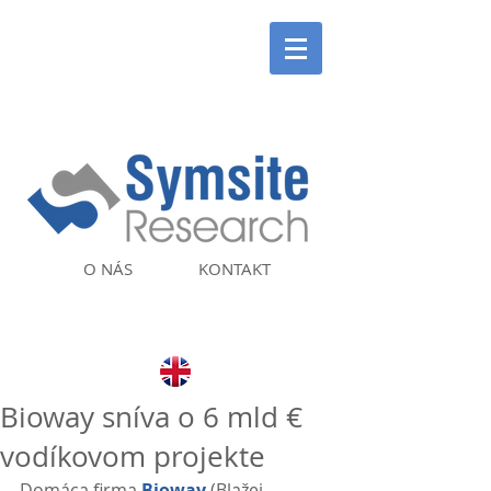
O NÁS
KONTAKT
Bioway sníva o 6 mld €
vodíkovom projekte
Domáca firma 
Bioway
 (Blažej 