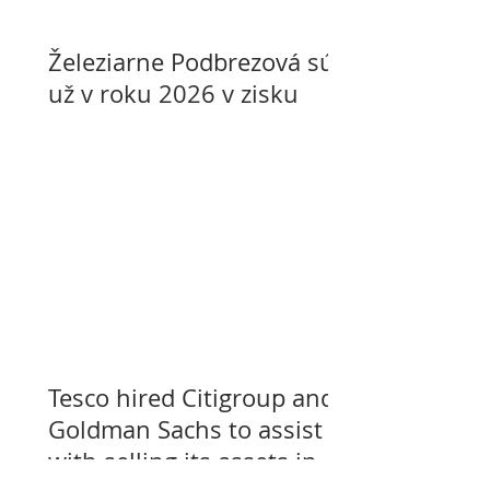
Železiarne Podbrezová sú
už v roku 2026 v zisku
Tesco hired Citigroup and
Goldman Sachs to assist
with selling its assets in