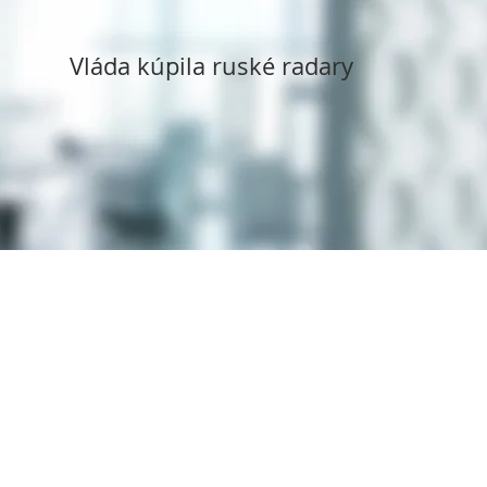
Vláda kúpila ruské radary
Copyright ©
1994 - 2025
Syms