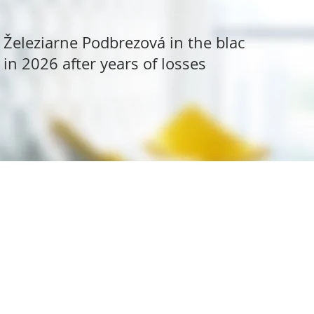
Železiarne Podbrezová in the black
in 2026 after years of losses
ite Research
All rights reserved.