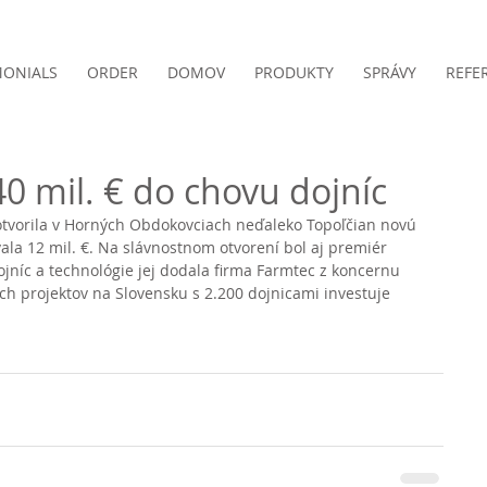
MONIALS
ORDER
DOMOV
PRODUKTY
SPRÁVY
REFE
40 mil. € do chovu dojníc
 otvorila v Horných Obdokovciach neďaleko Topoľčian novú 
vala 12 mil. €. Na slávnostnom otvorení bol aj premiér 
jníc a technológie jej dodala firma Farmtec z koncernu 
ch projektov na Slovensku s 2.200 dojnicami investuje 