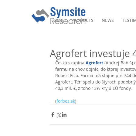
HOME
PRODUCTS
NEWS
TESTI
Agrofert investuje 
Česká skupina 
Agrofert
 (Andrej Babiš)
farmu na chov dojníc, do ktorej investo
Robert Fico. Farma má stajne pre 744 do
Agrofert. Ten spolu do štyroch podobný
40,3 mil. €, z toho 13% kryjú EÚ fondy. 
(
forbes.sk
)