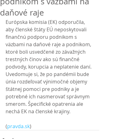
podnikom s väzbami na
daňové raje
Európska komisia (EK) odporučila, 
aby členské štáty EÚ neposkytovali 
finančnú podporu podnikom s 
väzbami na daňové raje a podnikom, 
ktoré boli usvedčené zo závažných 
trestných činov ako sú finančné 
podvody, korupcia a neplatenie daní. 
Uvedomuje si, že po pandémii bude 
únia rozdeľovať výnimočné objemy 
štátnej pomoci pre podniky a je 
potrebné ich nasmerovať správnym 
smerom. Špecifické opatrenia ale 
nechá EK na členské krajiny.
(
pravda.sk
)