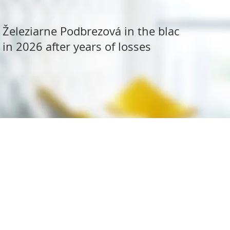
Železiarne Podbrezová in the black
in 2026 after years of losses
ite Research
All rights reserved.