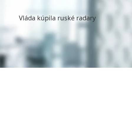
Vláda kúpila ruské radary
Copyright ©
1994 - 2025
Syms