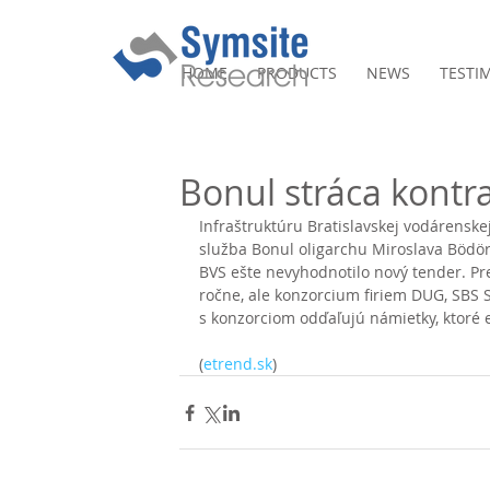
HOME
PRODUCTS
NEWS
TESTI
Bonul stráca kontr
Infraštruktúru Bratislavskej vodárenske
služba Bonul oligarchu Miroslava Bödöra
BVS ešte nevyhodnotilo nový tender. Pr
ročne, ale konzorcium firiem DUG, SBS S
s konzorciom odďaľujú námietky, ktoré 
(
etrend.sk
)