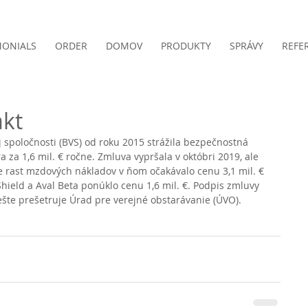
MONIALS
ORDER
DOMOV
PRODUKTY
SPRÁVY
REFE
akt
j spoločnosti (BVS) od roku 2015 strážila bezpečnostná 
 za 1,6 mil. € ročne. Zmluva vypršala v októbri 2019, ale 
e rast mzdových nákladov v ňom očakávalo cenu 3,1 mil. € 
hield a Aval Beta ponúklo cenu 1,6 mil. €. Podpis zmluvy 
ešte prešetruje Úrad pre verejné obstarávanie (ÚVO).