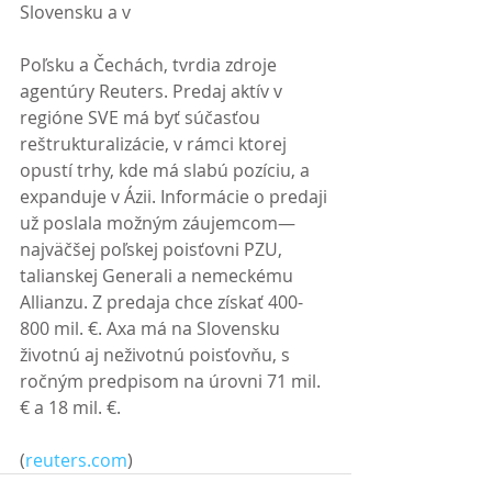
Slovensku a v
Poľsku a Čechách, tvrdia zdroje 
agentúry Reuters. Predaj aktív v 
regióne SVE má byť súčasťou 
reštrukturalizácie, v rámci ktorej 
opustí trhy, kde má slabú pozíciu, a 
expanduje v Ázii. Informácie o predaji 
už poslala možným záujemcom—
najväčšej poľskej poisťovni PZU, 
talianskej Generali a nemeckému 
Allianzu. Z predaja chce získať 400-
800 mil. €. Axa má na Slovensku 
životnú aj neživotnú poisťovňu, s 
ročným predpisom na úrovni 71 mil. 
€ a 18 mil. €.
(
reuters.com
)