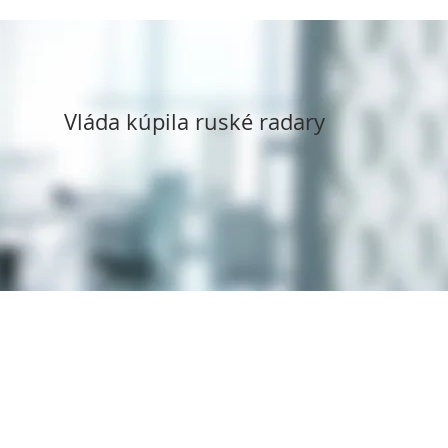
Vláda kúpila ruské radary