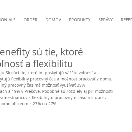
MONIALS
ORDER
DOMOV
PRODUKTY
SPRÁVY
REFE
nefity sú tie, ktoré
nosť a flexibilitu
 Slováci tie, ktoré im poskytujú väčšiu voľnosť a 
oskytujú flexibilný pracovný čas a možnosť pracovať z domu, 
bilný pracovný čas má možnosť využívať 39% 
ach a 19% v Prešove. Podobné sú rozdiely aj pri možnosti 
 zamestnancov s flexibilným pracovným časom stúpol z 
 home officeom z 23% na 27%.