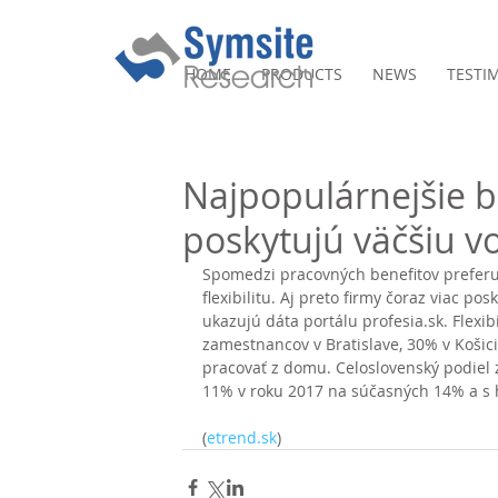
HOME
PRODUCTS
NEWS
TESTI
Najpopulárnejšie be
poskytujú väčšiu voľ
Spomedzi pracovných benefitov preferujú
flexibilitu. Aj preto firmy čoraz viac p
ukazujú dáta portálu profesia.sk. Flexi
zamestnancov v Bratislave, 30% v Košici
pracovať z domu. Celoslovenský podiel
11% v roku 2017 na súčasných 14% a s
(
etrend.sk
)