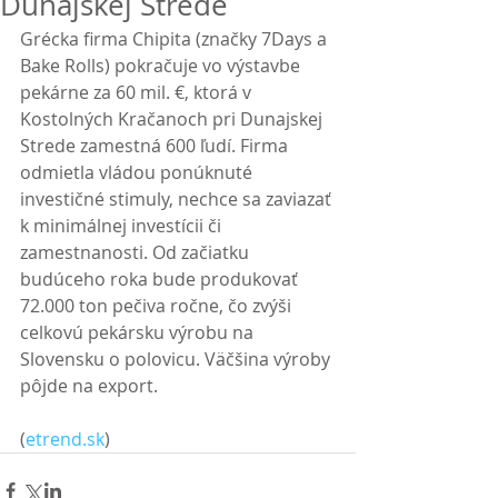
Dunajskej Strede
Grécka firma Chipita (značky 7Days a 
Bake Rolls) pokračuje vo výstavbe 
pekárne za 60 mil. €, ktorá v 
Kostolných Kračanoch pri Dunajskej 
Strede zamestná 600 ľudí. Firma 
odmietla vládou ponúknuté 
investičné stimuly, nechce sa zaviazať 
k minimálnej investícii či 
zamestnanosti. Od začiatku 
budúceho roka bude produkovať 
72.000 ton pečiva ročne, čo zvýši 
celkovú pekársku výrobu na 
Slovensku o polovicu. Väčšina výroby 
pôjde na export.
(
etrend.sk
)