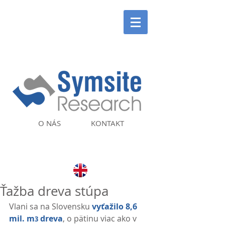
O NÁS
KONTAKT
Ťažba dreva stúpa
Vlani sa na Slovensku 
vyťažilo 8,6 
mil. m
 dreva
, o pätinu viac ako v 
3