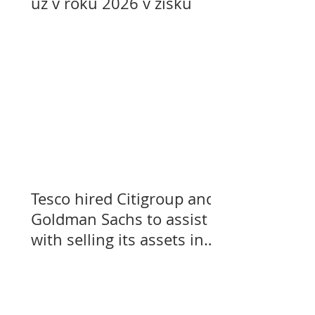
už v roku 2026 v zisku
Tesco hired Citigroup and
Goldman Sachs to assist
with selling its assets in
Slovakia, Czechia, and
Hungary