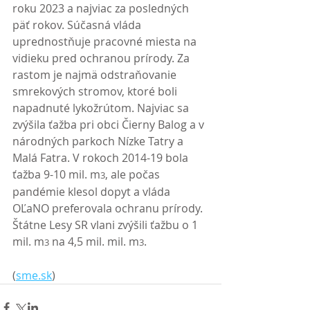
roku 2023 a najviac za posledných 
päť rokov. Súčasná vláda 
uprednostňuje pracovné miesta na 
vidieku pred ochranou prírody. Za 
rastom je najmä odstraňovanie 
smrekových stromov, ktoré boli 
napadnuté lykožrútom. Najviac sa 
zvýšila ťažba pri obci Čierny Balog a v 
národných parkoch Nízke Tatry a 
Malá Fatra. V rokoch 2014-19 bola 
ťažba 9-10 mil. m
, ale počas 
3
pandémie klesol dopyt a vláda 
OĽaNO preferovala ochranu prírody. 
Štátne Lesy SR vlani zvýšili ťažbu o 1 
mil. m
 na 4,5 mil. mil. m
. 
3
3
(
sme.sk
)