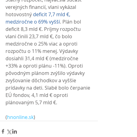
verejných financií, vlani vykázal 
hotovostný 
deficit 7,7 mld €, 
medziročne o 69% vyšší
. Plán bol 
deficit 8,3 mld €. Príjmy rozpočtu 
vlani činili 23,7 mld €, čo bolo 
medziročne o 25% viac a oproti 
rozpočtu o 11% menej. Výdavky 
dosiahli 31,4 mld € (medziročne 
+33% a oproti plánu -11%). Oproti 
pôvodným plánom zvýšilo výdavky 
zvyšovanie dôchodkov a vyššie 
prídavky na deti. Slabé bolo čerpanie 
EÚ fondov, 4,1 mld € oproti 
plánovaným 5,7 mld €. 
(
hnonline.sk
)