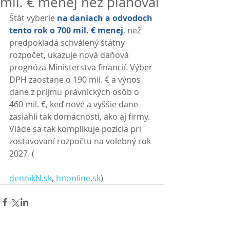
mil. € menej než plánoval
Štát vyberie 
na daniach a odvodoch 
tento rok o 700 mil. € menej
, než 
predpokladá schválený štátny 
rozpočet, ukazuje nová daňová 
prognóza Ministerstva financií. Výber 
DPH zaostane o 190 mil. € a výnos 
dane z príjmu právnických osôb o 
460 mil. €, keď nové a vyššie dane 
zasiahli tak domácnosti, ako aj firmy. 
Vláde sa tak komplikuje pozícia pri 
zostavovaní rozpočtu na volebný rok 
2027. (
dennikN.sk
, 
hnonline.sk
)