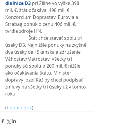
diaľnice D3
 pri Žiline vo výške 398 
mil. €, štát očakával 498 mil. €. 
Konzorcium Doprastav, Eurovia a 
Strabag ponúklo cenu 406 mil. €, 
tvrdia zdroje HN.
                    Štát chce stavať spolu tri 
úseky D3. Najnižšie ponuky na zvyšné 
dva úseky dali Skanska a združenie 
Váhostav/Metrostav. Všetky tri 
ponuky sú spolu o 200 mil. € nižšie 
ako očakávania štátu. Minister 
dopravy Jozef Ráž by chcel podpísať 
zmluvy na všetky tri úseky už v tomto 
roku. 
(
hnonline.sk
)