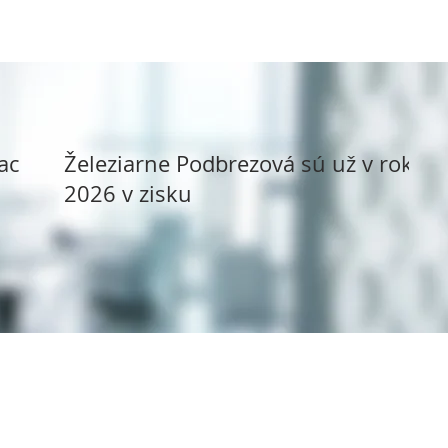
ack
Železiarne Podbrezová sú už v roku
2026 v zisku