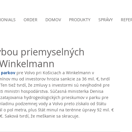
MONIALS
ORDER
DOMOV
PRODUKTY
SPRÁVY
REFE
avbou priemyselných
a Winkelmann
 parkov
 pre Volvo pri Košiciach a Winkelmann v 
nov mu od investorov hrozia sankcie za 36 mil. €, tvrdí 
Ten tiež tvrdí, že zmluvy s investormi sú nevýhodné pre 
iesti ministri hospodárstva. Súčasná ministerka Denisa 
 zatajovania hydrogeologických prieskumov v parku pre 
 hladinu podzemnej vody a Volvo preto získalo od štátu 
l o pol metra, plus štát minul na terénne úpravy 92 mil. € 
. Saková tvrdí, že meškanie sa skracuje. 