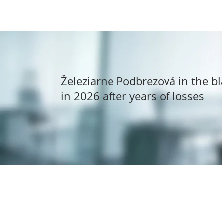
Železiarne Podbrezová in the bl
in 2026 after years of losses