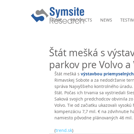
HOME
PRODUCTS
NEWS
TESTI
Štát mešká s výst
parkov pre Volvo 
Štát mešká s 
výstavbou priemyselných
Rimavskej Sobote a za nedodržanie termí
správa Najvyššieho kontrolného úradu. 
štát. Počas ich trvania sa vystriedali š
Saková svojich predchodcov obvinila zo
Volvo. Tie od začiatku ukazovali vysokú
kompenzáciu 7,7 mil. € na zdvihnutie há
namiesto pôvodne plánovaných 46 mil. €
(
trend.sk
)