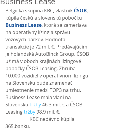
Business Lease
Belgická skupina KBC, vlastník 
ČSOB
, 
kúpila českú a slovenskú pobočku 
Business Lease
, ktorá sa zameriava 
na operatívny lízing a správu 
vozových parkov. Hodnota 
transakcie je 72 mil. €. Predávajúcim 
je holandská AutoBinck Group. ČSOB 
už má v oboch krajinách lízingové 
pobočky ČSOB Leasing. Zhruba 
10.000 vozidiel v operatívnom lízingu 
na Slovensku bude znamenať 
umiestnenie medzi TOP3 na trhu. 
Business Lease mala vlani na 
Slovensku 
tržby
 46,3 mil. € a ČSOB 
Leasing 
tržby
 98,9 mil. €.
                    KBC nedávno kúpila 
365.banku. 